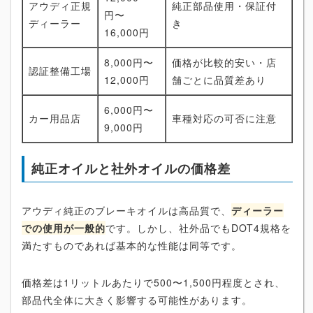
アウディ正規
純正部品使用・保証付
円〜
ディーラー
き
16,000円
8,000円〜
価格が比較的安い・店
認証整備工場
12,000円
舗ごとに品質差あり
6,000円〜
カー用品店
車種対応の可否に注意
9,000円
純正オイルと社外オイルの価格差
アウディ純正のブレーキオイルは高品質で、
ディーラー
での使用が一般的
です。しかし、社外品でもDOT4規格を
満たすものであれば基本的な性能は同等です。
価格差は1リットルあたりで500〜1,500円程度とされ、
部品代全体に大きく影響する可能性があります。