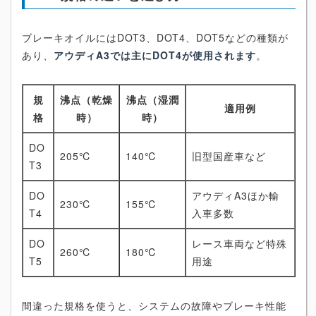
ブレーキオイルにはDOT3、DOT4、DOT5などの種類が
あり、
アウディA3では主にDOT4が使用されます
。
規
沸点（乾燥
沸点（湿潤
適用例
格
時）
時）
DO
205℃
140℃
旧型国産車など
T3
DO
アウディA3ほか輸
230℃
155℃
T4
入車多数
DO
レース車両など特殊
260℃
180℃
T5
用途
間違った規格を使うと、システムの故障やブレーキ性能