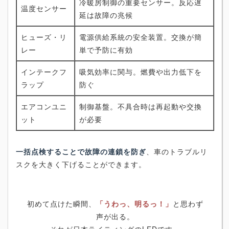
冷暖房制御の重要センサー。反応遅
温度センサー
延は故障の兆候
ヒューズ・リ
電源供給系統の安全装置。交換が簡
レー
単で予防に有効
インテークフ
吸気効率に関与。燃費や出力低下を
ラップ
防ぐ
エアコンユニ
制御基盤。不具合時は再起動や交換
ット
が必要
一括点検することで故障の連鎖を防ぎ
、車のトラブルリ
スクを大きく下げることができます。
初めて点けた瞬間、
「うわっ、明るっ！」
と思わず
声が出る。
それが日本ライティングのLEDです。