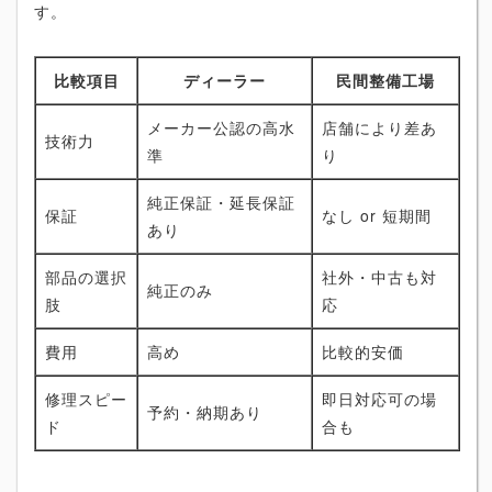
す。
比較項目
ディーラー
民間整備工場
メーカー公認の高水
店舗により差あ
技術力
準
り
純正保証・延長保証
保証
なし or 短期間
あり
部品の選択
社外・中古も対
純正のみ
肢
応
費用
高め
比較的安価
修理スピー
即日対応可の場
予約・納期あり
ド
合も