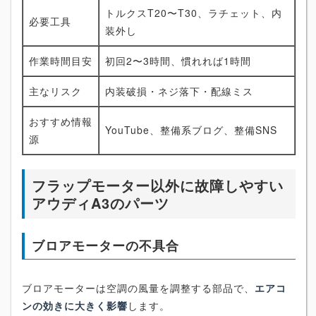
トルクスT20〜T30、ラチェット、内
必要工具
装外し
作業時間目安
初回2〜3時間、慣れれば1時間
主なリスク
内装破損・ネジ落下・配線ミス
おすすめ情報
YouTube、整備系ブログ、整備SNS
源
フラップモーター以外に故障しやすい
アウディA3のパーツ
ブロアモーターの不具合
ブロアモーターは空調の風量を調整する部品で、
エアコ
ンの効きに大きく影響
します。