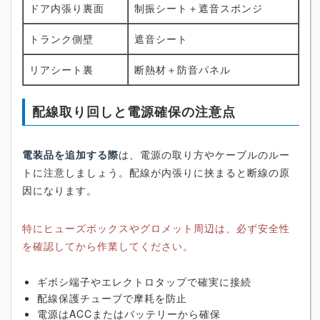
ドア内張り裏面
制振シート＋遮音スポンジ
トランク側壁
遮音シート
リアシート裏
断熱材＋防音パネル
配線取り回しと電源確保の注意点
電装品を追加する際
は、電源の取り方やケーブルのルー
トに注意しましょう。配線が内張りに挟まると断線の原
因になります。
特にヒューズボックスやグロメット周辺は、必ず安全性
を確認してから作業してください。
ギボシ端子やエレクトロタップで確実に接続
配線保護チューブで摩耗を防止
電源はACCまたはバッテリーから確保