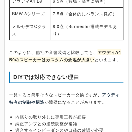
アウディA4 B9
6.5点（音場・高音に弱さ）
BMW 3シリーズ
7.5点（全体的にバランス良好）
メルセデスCクラ
8.0点（Burmester搭載モデルあ
ス
り）
このように、他社の音響装備と比較しても、
アウディA4
B9のスピーカーはカスタムの余地が大きい
といえます。
DIYでは対応できない理由
一見すると簡単そうなスピーカー交換ですが、
アウディ
特有の制御や構造
が障壁になることがあります。
内張りの取り外しに専用工具が必要
純正アンプとの接続調整が複雑
適合するインピーダンスや口径の確認が必要