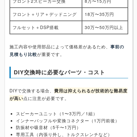
フロント2スピーカー交換
8万〜15万円
フロント＋リア＋デッドニング
18万〜35万円
フルセット＋DSP搭載
30万〜50万円以上
施工内容や使用部品によって価格差があるため、
事前の
見積もり比較
が重要です。
DIY交換時に必要なパーツ・コスト
DIYで交換する場合、
費用は抑えられるが技術的な難易度
が高い
点に注意が必要です。
スピーカーユニット（1〜3万円／1組）
インナーバッフルや変換コネクター（1万円前後）
防振材や吸音材（5千〜1万円）
専用工具（内張り外し、トルクスレンチなど）