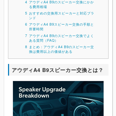
4
アウディA4 B9のスピーカー交換にかか
る費用相場
5
おすすめの交換用スピーカーと対応ブラ
ンド
6
アウディA4 B9スピーカー交換の手順と
所要時間
7
アウディA4 B9のスピーカー交換でよく
ある質問（FAQ）
8
まとめ：アウディA4 B9のスピーカー交
換は費用以上の価値がある
アウディA4 B9スピーカー交換とは？