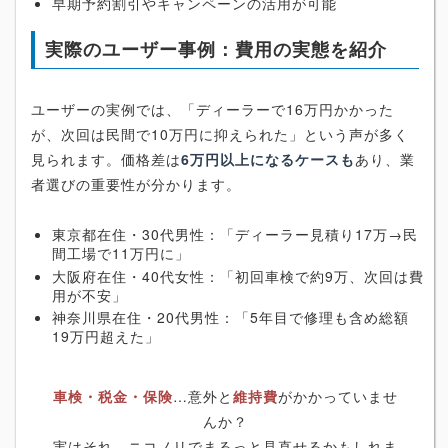
早期予約割引やキャンペーンの活用が可能
実際のユーザー事例：費用の実態を紹介
ユーザーの実例では、「ディーラーで16万円かかった
が、次回は民間で10万円に抑えられた」という声が多く
見られます。価格差は
6万円以上になるケースも
あり、業
者選びの重要性が分かります。
東京都在住・30代男性：「ディーラー見積り17万→民
間工場で11万円に」
大阪府在住・40代女性：「初回車検で約9万、次回は費
用が不安」
神奈川県在住・20代男性：「5年目で修理も含め総額
19万円超えた」
車検・税金・保険
…意外と
維持費
がかかっていませ
んか？
実はそれ、ニコノリでまるっと見直せるかもしれま