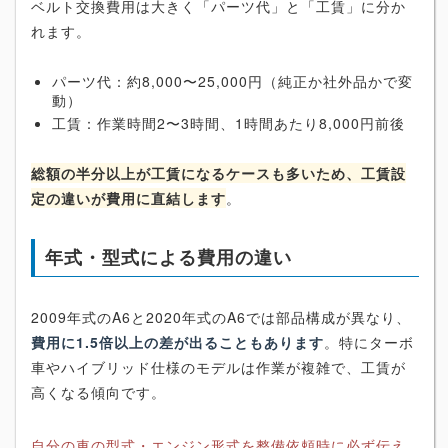
ベルト交換費用は大きく「パーツ代」と「工賃」に分か
れます。
パーツ代：約8,000〜25,000円（純正か社外品かで変
動）
工賃：作業時間2〜3時間、1時間あたり8,000円前後
総額の半分以上が工賃になるケースも多いため、工賃設
定の違いが費用に直結します
。
年式・型式による費用の違い
2009年式のA6と2020年式のA6では部品構成が異なり、
費用に1.5倍以上の差が出ることもあります
。特にターボ
車やハイブリッド仕様のモデルは作業が複雑で、工賃が
高くなる傾向です。
自分の車の型式・エンジン形式を整備依頼時に必ず伝え