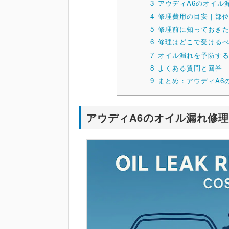
3
アウディA6のオイル
4
修理費用の目安｜部
5
修理前に知っておき
6
修理はどこで受ける
7
オイル漏れを予防す
8
よくある質問と回答
9
まとめ：アウディA6
アウディA6のオイル漏れ修