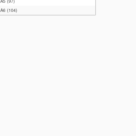
A5
97
A6
104