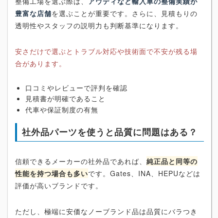
整備工場を選ぶ際は、
アウディなど輸入車の整備実績が
豊富な店舗
を選ぶことが重要です。さらに、見積もりの
透明性やスタッフの説明力も判断基準になります。
安さだけで選ぶとトラブル対応や技術面で不安が残る場
合があります。
口コミやレビューで評判を確認
見積書が明確であること
代車や保証制度の有無
社外品パーツを使うと品質に問題はある？
信頼できるメーカーの社外品であれば、
純正品と同等の
性能を持つ場合も多い
です。Gates、INA、HEPUなどは
評価が高いブランドです。
ただし、極端に安価なノーブランド品は品質にバラつき