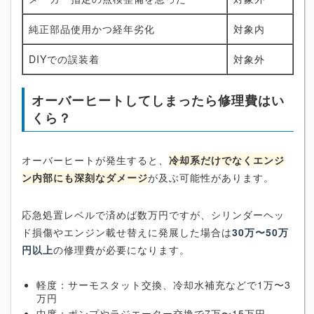
純正部品使用かつ経年劣化
対象内
DIYでの誤装着
対象外
オーバーヒートしてしまったら修理費はい
くら？
オーバーヒートが発生すると、
冷却系だけでなくエンジ
ン内部にも深刻なダメージ
が及ぶ可能性があります。
応急処置レベルで済めば数万円ですが、シリンダーヘッ
ド損傷やエンジン載せ替えに発展した場合は
30万〜50万
円以上
の修理費が必要になります。
軽度：サーモスタット交換、冷却水補充などで1万〜3
万円
中度：ポンプやラジエーター交換で7万〜15万円