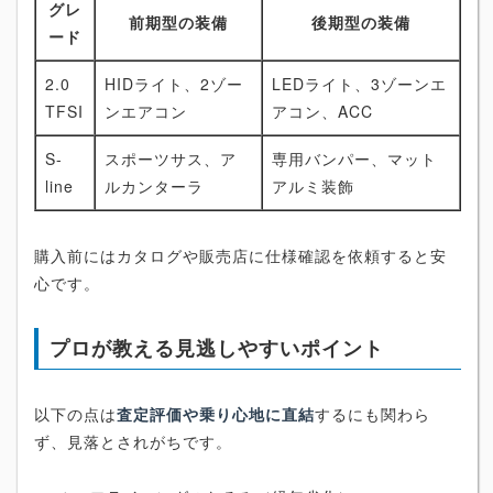
グレ
前期型の装備
後期型の装備
ード
2.0
HIDライト、2ゾー
LEDライト、3ゾーンエ
TFSI
ンエアコン
アコン、ACC
S-
スポーツサス、ア
専用バンパー、マット
line
ルカンターラ
アルミ装飾
購入前にはカタログや販売店に仕様確認を依頼すると安
心です。
プロが教える見逃しやすいポイント
以下の点は
査定評価や乗り心地に直結
するにも関わら
ず、見落とされがちです。