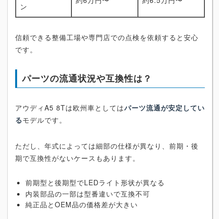
約6万円〜
約6.5万円〜
ン
信頼できる整備工場や専門店での点検を依頼すると安心
です。
パーツの流通状況や互換性は？
アウディA5 8Tは欧州車としては
パーツ流通が安定してい
る
モデルです。
ただし、年式によっては細部の仕様が異なり、前期・後
期で互換性がないケースもあります。
前期型と後期型でLEDライト形状が異なる
内装部品の一部は型番違いで互換不可
純正品とOEM品の価格差が大きい