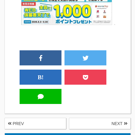
B!
PREV
NEXT