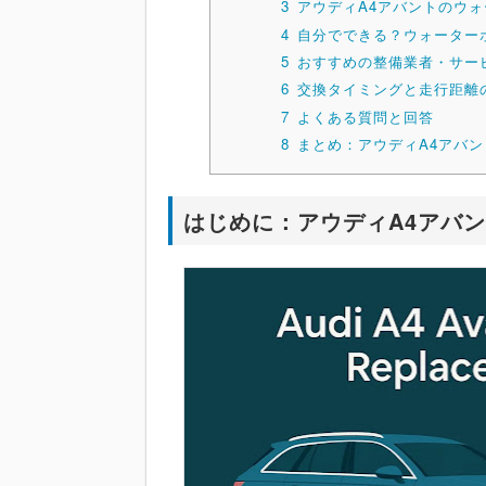
3
アウディA4アバントのウ
4
自分でできる？ウォーターポ
5
おすすめの整備業者・サー
6
交換タイミングと走行距離
7
よくある質問と回答
8
まとめ：アウディA4アバ
はじめに：アウディA4アバ