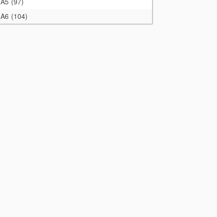
A5
97
A6
104