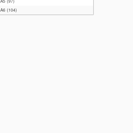
A5
97
A6
104