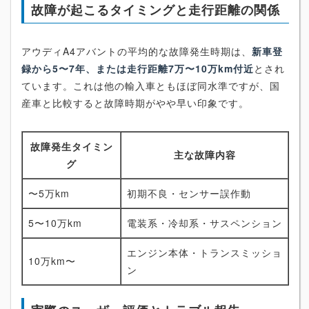
故障が起こるタイミングと走行距離の関係
アウディA4アバントの平均的な故障発生時期は、
新車登
録から5〜7年、または走行距離7万〜10万km付近
とされ
ています。これは他の輸入車ともほぼ同水準ですが、国
産車と比較すると故障時期がやや早い印象です。
故障発生タイミン
主な故障内容
グ
〜5万km
初期不良・センサー誤作動
5〜10万km
電装系・冷却系・サスペンション
エンジン本体・トランスミッショ
10万km〜
ン