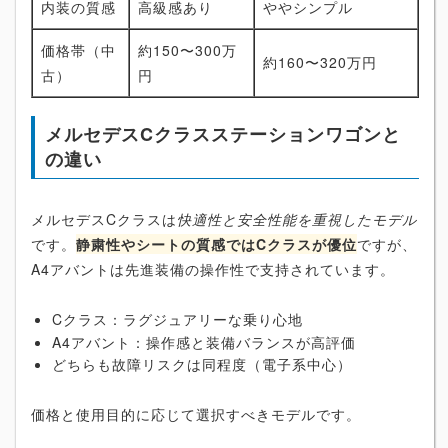
内装の質感
高級感あり
ややシンプル
価格帯（中
約150〜300万
約160〜320万円
古）
円
メルセデスCクラスステーションワゴンと
の違い
メルセデスCクラスは
快適性と安全性能を重視したモデル
です。
静粛性やシートの質感ではCクラスが優位
ですが、
A4アバントは先進装備の操作性で支持されています。
Cクラス：ラグジュアリーな乗り心地
A4アバント：操作感と装備バランスが高評価
どちらも故障リスクは同程度（電子系中心）
価格と使用目的に応じて選択すべきモデルです。