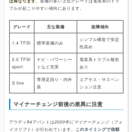
は異なります
。装備の多い上位グレードは電装系のトラ
ブルが起こりやすい傾向にあります。
グレード
主な装備
故障傾向
シンプル構造で安定
1.4 TFSI
標準装備のみ
性高め
2.0 TFSI
ナビ・パワーシー
電装系トラブル報告
sport
トなど充実
あり
専用足回り・内外
エアサス・サスペン
S line
装
ション注意
マイナーチェンジ前後の差異に注意
アウディA4アバントは
2020年にマイナーチェンジ（フェ
イスリフト）
が行われています。
このタイミングで信頼