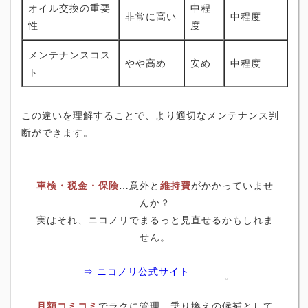
オイル交換の重要
中程
非常に高い
中程度
性
度
メンテナンスコス
やや高め
安め
中程度
ト
この違いを理解することで、より適切なメンテナンス判
断ができます。
車検・税金・保険
…意外と
維持費
がかかっていませ
んか？
実はそれ、ニコノリでまるっと見直せるかもしれま
せん。
⇒ ニコノリ公式サイト
月額コミコミ
でラクに管理。乗り換えの候補として