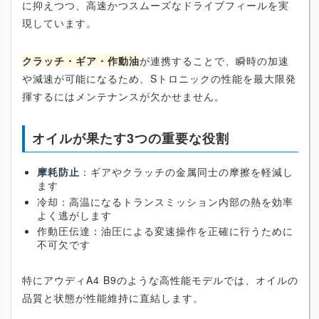
に抑えつつ、高速かつスムーズなドライブフィールを実
現しています。
クラッチ・ギア・作動油
が連携することで、瞬時の加速
や減速が可能になるため、Sトロニックの性能を最大限発
揮するにはメンテナンスが欠かせません。
オイルが果たす3つの重要な役割
摩耗防止
：ギアやクラッチの金属同士の摩擦を軽減し
ます
冷却：高温になるトランスミッション内部の熱を効率
よく逃がします
作動圧伝達：油圧による変速操作を正確に行うために
不可欠です
特にアウディA4 B9のような高性能モデルでは、オイルの
品質と状態が性能維持に直結します。