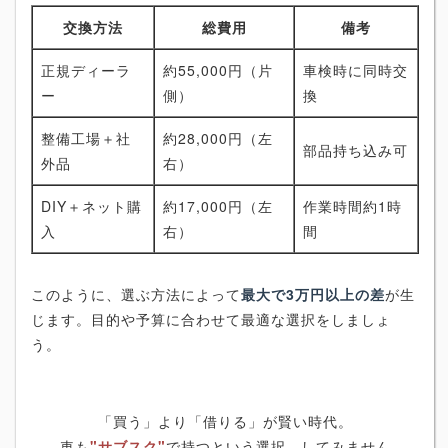
交換方法
総費用
備考
正規ディーラ
約55,000円（片
車検時に同時交
ー
側）
換
整備工場＋社
約28,000円（左
部品持ち込み可
外品
右）
DIY＋ネット購
約17,000円（左
作業時間約1時
入
右）
間
このように、選ぶ方法によって
最大で3万円以上の差
が生
じます。目的や予算に合わせて最適な選択をしましょ
う。
「買う」より「借りる」が賢い時代。
車も
"サブスク"
で持つという選択、してみません