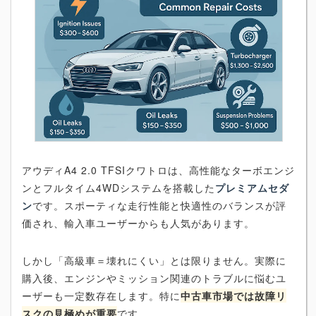
アウディA4 2.0 TFSIクワトロは、高性能なターボエンジ
ンとフルタイム4WDシステムを搭載した
プレミアムセダ
ン
です。スポーティな走行性能と快適性のバランスが評
価され、輸入車ユーザーからも人気があります。
しかし「高級車＝壊れにくい」とは限りません。実際に
購入後、エンジンやミッション関連のトラブルに悩むユ
ーザーも一定数存在します。特に
中古車市場では故障リ
スクの見極めが重要
です。