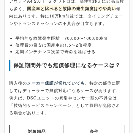
アウディA4 2.0 TFSIクワトロは、高性能ゆえに部品点数
も多く、
国産車と比べると故障の発生頻度はやや高い
傾
向にあります。特に10万km前後では、タイミングチェー
ンやトランスミッションの不具合が目立ちます。
平均的な故障発生距離：70,000〜100,000km
修理費の目安は国産車の1.5〜2倍程度
定期メンテナンス次第で寿命を延ばせる
保証期間外でも無償修理になるケースは？
購入後の
メーカー保証が切れていても
、特定の部位に関
してはディーラーで無償対応になるケースがあります。
例えば、DSGユニットの異常やセンサー類の不具合は
「技術的サービスキャンペーン」として費用が免除され
る場合があります。
対象部品
条件