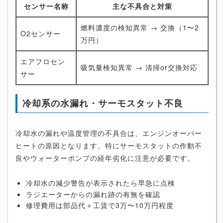
センサー名称
主な不具合と対策
燃料濃度の検知異常 → 交換（1〜2
O2センサー
万円）
エアフロセン
吸気量検知異常 → 清掃or交換対応
サー
冷却系の水漏れ・サーモスタット不良
冷却水の漏れや温度管理の不具合は、エンジンオーバー
ヒートの原因となります。特にサーモスタットの作動不
良やウォーターポンプの経年劣化に注意が必要です。
冷却水の減少警告が表示されたら早急に点検
ラジエーターからの漏れ跡の有無を確認
修理費用は部品代＋工賃で3万〜10万円程度