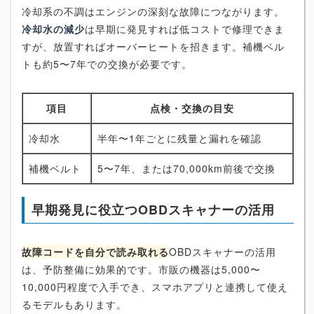
冷却系の不調はエンジンの深刻な故障につながります。
冷却水の減少
は早期に発見すれば低コストで修理できま
すが、放置すればオーバーヒートを招きます。補機ベル
トも約5〜7年での交換が必要です。
項目
点検・交換の目安
冷却水
半年〜1年ごとに残量と漏れを確認
補機ベルト
5〜7年、または70,000km前後で交換
早期発見に役立つOBDスキャナーの活用
故障コードを自分で読み取れる
OBDスキャナーの活用
は、予防整備に効果的です。市販の機器は5,000〜
10,000円程度で入手でき、スマホアプリと連携して使え
るモデルもあります。