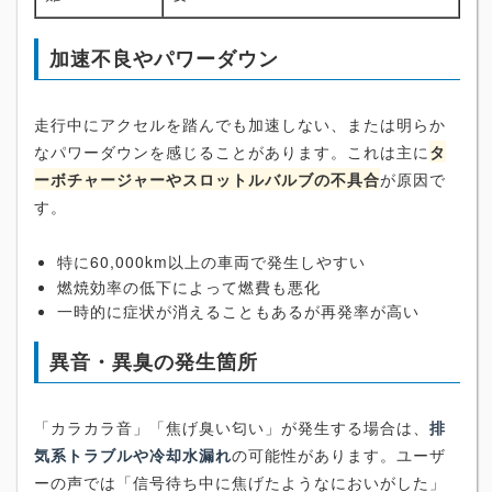
加速不良やパワーダウン
走行中にアクセルを踏んでも加速しない、または明らか
なパワーダウンを感じることがあります。これは主に
タ
ーボチャージャーやスロットルバルブの不具合
が原因で
す。
特に60,000km以上の車両で発生しやすい
燃焼効率の低下によって燃費も悪化
一時的に症状が消えることもあるが再発率が高い
異音・異臭の発生箇所
「カラカラ音」「焦げ臭い匂い」が発生する場合は、
排
気系トラブルや冷却水漏れ
の可能性があります。ユーザ
ーの声では「信号待ち中に焦げたようなにおいがした」