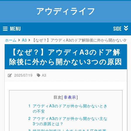
アウディライフ
MENU
SIDE
ホーム
A3
【なぜ？】アウディA3のドア解除後に外から開かない3つ
【なぜ？】アウディA3のドア解
除後に外から開かない3つの原因
2025/07/19
A3
目次
[
非表示
]
1
アウディA3のドアが外から開かないとき
の不安
2
アウディA3のドアが外から開かない主な
3つの原因とは？
3
状況別の対処法｜今すぐできる応急処置