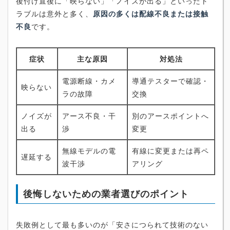
後付け直後に「映らない」「ノイズが出る」といったト
ラブルは意外と多く、
原因の多くは配線不良または接触
不良
です。
症状
主な原因
対処法
電源断線・カメ
導通テスターで確認・
映らない
ラの故障
交換
ノイズが
アース不良・干
別のアースポイントへ
出る
渉
変更
無線モデルの電
有線に変更または再ペ
遅延する
波干渉
アリング
後悔しないための業者選びのポイント
失敗例として最も多いのが「安さにつられて技術のない