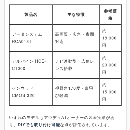
参考価
製品名
主な特徴
格
約
データシステム
高画質・広角・夜間
18,000
RCA018T
対応
円
約
アルパイン HCE-
ナビ連動型・広角レ
20,000
C1000
ンズ搭載
円
約
ケンウッド
視野角170度・白飛
15,000
CMOS-320
び軽減
円
いずれのモデルもアウディA1オーナーの装着実績があ
り、
DIYでも取り付け可能
な点が評価されています。