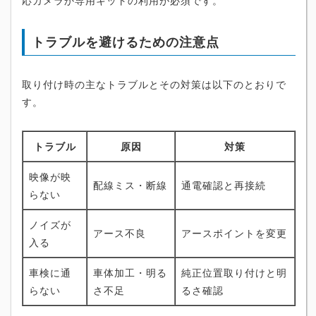
応カメラか専用キットの利用が必須です。
トラブルを避けるための注意点
取り付け時の主なトラブルとその対策は以下のとおりで
す。
トラブル
原因
対策
映像が映
配線ミス・断線
通電確認と再接続
らない
ノイズが
アース不良
アースポイントを変更
入る
車検に通
車体加工・明る
純正位置取り付けと明
らない
さ不足
るさ確認