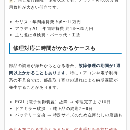
用負担が大きい傾向です。
ヤリス：年間維持費 約9〜11万円
アウディA1：年間維持費 約18〜25万円
主な差は点検費・パーツ代・工賃
修理対応に時間がかかるケースも
部品の調達が海外からとなる場合、
故障修理の期間が1週
間以上かかることもあります
。特にエアコンや電子制御
系の不具合では、部品取り寄せの遅れによる納期遅延が
発生することがあります。
ECU（電子制御装置）故障 → 修理完了まで10日
ドアミラー破損 → 純正品の納期7〜9日
バッテリー交換 → 特殊サイズのため在庫なしの店舗も
長期不在になる場合もあるため、代車手配を事前に確認