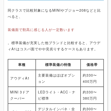
同クラスで比較対象になるMINIやプジョー208などと比
べると、
装備面で割高に感じる人が一定数います
。標準装備が充実した他ブランドと比較すると、アウデ
ィA1はコスパ面でやや見劣りするケースもあります。
車種
標準装備の特徴
価格帯
主要装備はほぼオプシ
約330〜
アウディA1
ョン
400万円
MINI 3ドア
LEDライト・ACC・ナ
約330〜
クーパー
ビ標準
380万円
デジタルインパネ・全
約300〜